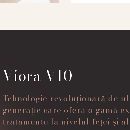
Viora V10
Tehnologie revoluționară de u
generație care oferă o gamă ex
tratamente la nivelul feței și a