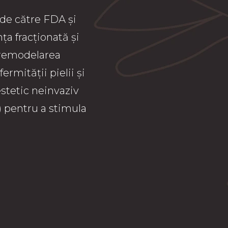
 de către FDA și
a fracționată și
 remodelarea
ermității pielii și
stetic neinvaziv
) pentru a stimula