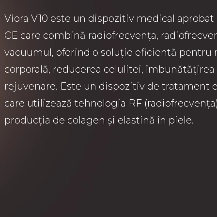
Viora V10 este un dispozitiv medical aprobat
CE care combină radiofrecvența, radiofrecvenț
vacuumul, oferind o soluție eficientă pentru
corporală, reducerea celulitei, îmbunătățirea f
rejuvenare. Este un dispozitiv de tratament e
care utilizează tehnologia RF (radiofrecvența
producția de colagen și elastină în piele.