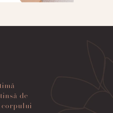
ltimă
tinsă de
l corpului