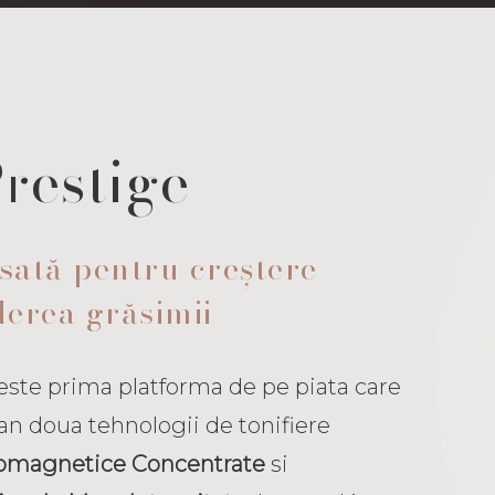
restige
sată pentru creștere
derea grăsimii
te prima platforma de pe piata care
an doua tehnologii de tonifiere
omagnetice Concentrate
si