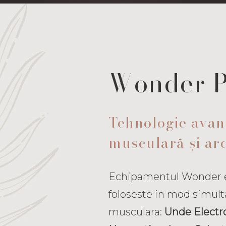
Wonder P
Tehnologie avan
musculară și ar
Echipamentul Wonder es
foloseste in mod simult
musculara:
Unde Electr